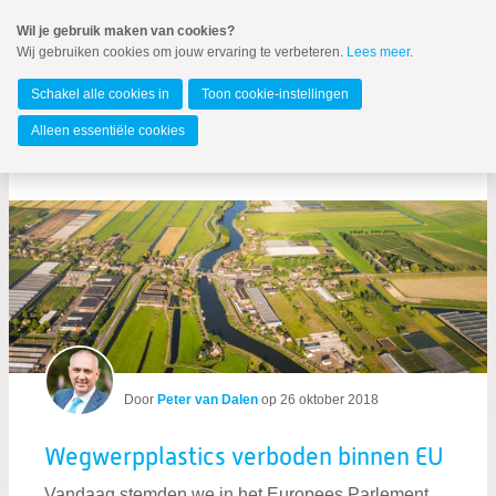
Spring
Wil je gebruik maken van cookies?
naar
Wij gebruiken cookies om jouw ervaring te verbeteren.
Lees meer
.
Spring
MENU
naar
Europees Parlement
de
Schakel alle cookies in
Toon cookie-instellingen
inhoud
Spring
Alleen essentiële cookies
naar
Berichten over Plastic
het
hoofdmenu
Zoeken:
Door
Peter van Dalen
op
26 oktober 2018
Zoeken
Wegwerpplastics verboden binnen EU
Vandaag stemden we in het Europees Parlement