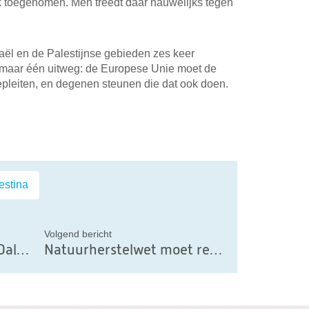
rk toegenomen. Men treedt daar nauwelijks tegen
raël en de Palestijnse gebieden zes keer
ch maar één uitweg: de Europese Unie moet de
epleiten, en degenen steunen die dat ook doen.
il
estina
Volgend bericht
Persbericht: Peter van Dalen neemt afscheid van het Europees Parlement
Natuurherstelwet moet realistischer