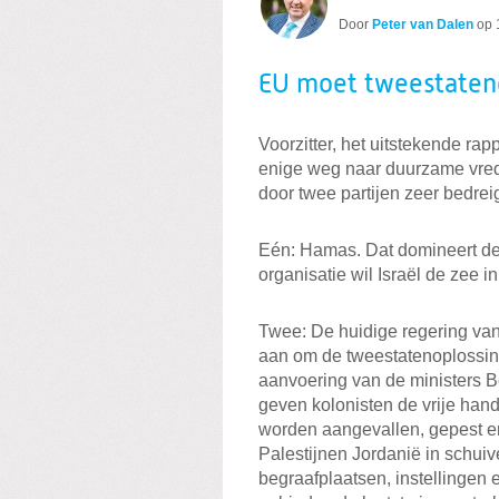
Door
Peter van Dalen
op
EU moet tweestateno
Voorzitter, het uitstekende rap
enige weg naar duurzame vred
door twee partijen zeer bedrei
Eén: Hamas. Dat domineert de
organisatie wil Israël de zee i
Twee: De huidige regering van
aan om de tweestatenoplossin
aanvoering van de ministers B
geven kolonisten de vrije han
worden aangevallen, gepest en
Palestijnen Jordanië in schuiv
begraafplaatsen, instellingen e