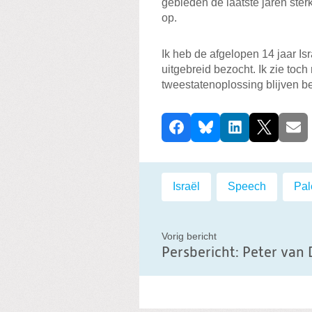
gebieden de laatste jaren ste
op.
Ik heb de afgelopen 14 jaar Is
uitgebreid bezocht. Ik zie to
tweestatenoplossing blijven b
D
Facebook
Bluesky
LinkedIn
X
E-ma
e
e
l
Labels:
Israël
,
Speech
,
Pal
d
i
t
Vorig bericht
b
e
r
i