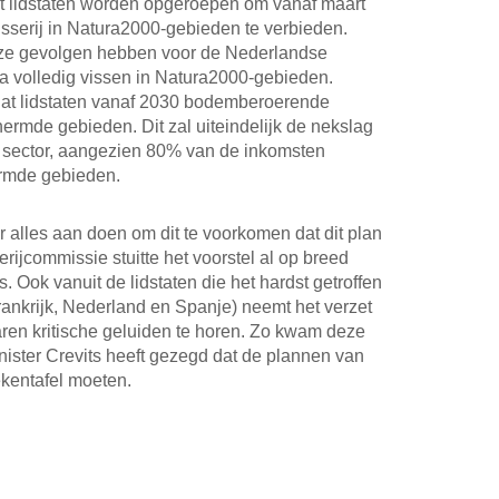
at lidstaten worden opgeroepen om vanaf maart
serij in Natura2000-gebieden te verbieden.
uze gevolgen hebben voor de Nederlandse
jna volledig vissen in Natura2000-gebieden.
at lidstaten vanaf 2030 bodemberoerende
chermde gebieden. Dit zal uiteindelijk de nekslag
e sector, aangezien 80% van de inkomsten
rmde gebieden.
alles aan doen om dit te voorkomen dat dit plan
ijcommissie stuitte het voorstel al op breed
s. Ook vanuit de lidstaten die het hardst getroffen
nkrijk, Nederland en Spanje) neemt het verzet
aren kritische geluiden te horen. Zo kwam deze
nister Crevits heeft gezegd dat de plannen van
kentafel moeten.
il