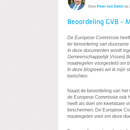
Door
Peter van Dalen
op
Beoordeling GVB - M
De Europese Commissie heeft 
ter bevordering van duurzame 
In deze documenten wordt inge
Gemeenschappelijk Visserij Be
maatregelen voorgesteld om b
In deze blogreeks wil ik mijn 
toelichten.
Naast de beoordeling van het 
de Europese Commissie ook he
heeft als doel om kwetsbare v
beschermen. De Europese Comm
maatregelen voor om deze doe