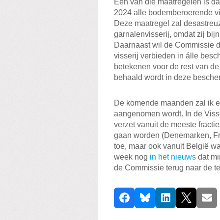
Een van die maatregelen is d
2024 alle bodemberoerende vis
Deze maatregel zal desastre
garnalenvisserij, omdat zij bi
Daarnaast wil de Commissie d
visserij verbieden in álle bes
betekenen voor de rest van d
behaald wordt in deze besche
De komende maanden zal ik er 
aangenomen wordt. In de Visser
verzet vanuit de meeste fractie
gaan worden (Denemarken, Fra
toe, maar ook vanuit België w
week nog
in het nieuws
dat mi
de Commissie terug naar de te
D
Facebook
Bluesky
LinkedIn
X
E-ma
e