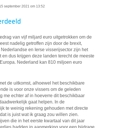
15 september 2021 om 13:52
verdeeld
drag van vijf miljard euro uitgetrokken om de
eest nadelig getroffen zijn door de brexit,
ederlandse en Ierse visserijsector zijn het
it en dus krijgen deze landen terecht de meeste
 Europa. Nederland kan 810 miljoen euro
 met de uitkomst, alhoewel het beschikbare
oende is voor onze vissers om de geleden
ag me echter af in hoeverre dit beschikbaar
daadwerkelijk gaat helpen. In de
ijk te weinig rekening gehouden met directe
t is juist wat ik graag zou willen zien.
en die in het eerste kwartaal van dit jaar
verlies hadden in aanmerking voor een bijdrage.