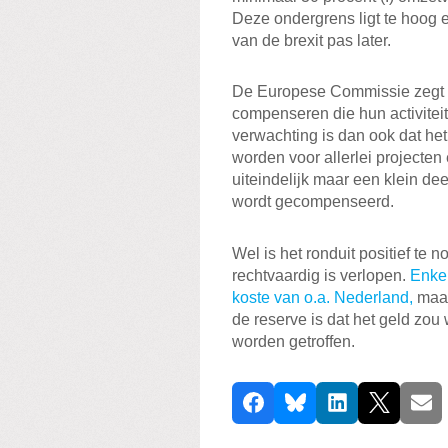
Deze ondergrens ligt te hoog 
van de brexit pas later.
De Europese Commissie zegt vo
compenseren die hun activiteite
verwachting is dan ook dat het 
worden voor allerlei projecten
uiteindelijk maar een klein de
wordt gecompenseerd.
Wel is het ronduit positief te 
rechtvaardig is verlopen.
Enke
koste van o.a. Nederland,
maar
de reserve is dat het geld zou
worden getroffen.
D
Facebook
Bluesky
LinkedIn
X
E-ma
e