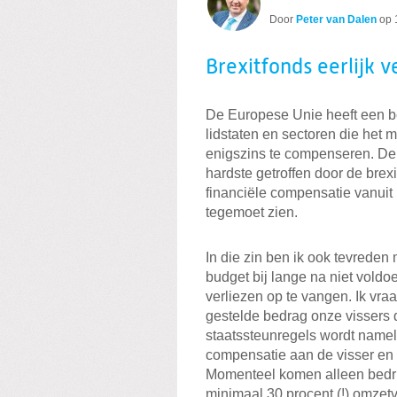
Door
Peter van Dalen
op
Brexitfonds eerlijk 
De Europese Unie heeft een be
lidstaten en sectoren die het m
enigszins te compenseren. De N
hardste getroffen door de brex
financiële compensatie vanuit
tegemoet zien.
In die zin ben ik ook tevreden
budget bij lange na niet vold
verliezen op te vangen. Ik vra
gestelde bedrag onze vissers 
staatssteunregels wordt namel
compensatie aan de visser en da
Momenteel komen alleen bedrijv
minimaal 30 procent (!) omzet