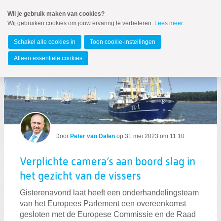
Spring
Wil je gebruik maken van cookies?
naar
Wij gebruiken cookies om jouw ervaring te verbeteren.
Lees meer
.
Spring
MENU
naar
Europees Parlement
de
Schakel alle cookies in
Toon cookie-instellingen
inhoud
Spring
Alleen essentiële cookies
naar
Actueel
het
hoofdmenu
Door
Peter van Dalen
op
31 mei 2023 om 11:10
Verplichte camera’s aan boord slag in
Zoeken:
het gezicht van de vissers
Zoeken
Gisterenavond laat heeft een onderhandelingsteam
van het Europees Parlement een overeenkomst
gesloten met de Europese Commissie en de Raad