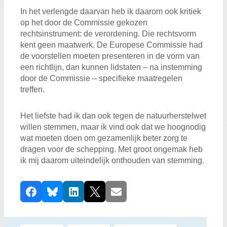
In het verlengde daarvan heb ik daarom ook kritiek
op het door de Commissie gekozen
rechtsinstrument: de verordening. Die rechtsvorm
kent geen maatwerk. De Europese Commissie had
de voorstellen moeten presenteren in de vorm van
een richtlijn, dan kunnen lidstaten – na instemming
door de Commissie – specifieke maatregelen
treffen.
Het liefste had ik dan ook tegen de natuurherstelwet
willen stemmen, maar ik vind ook dat we hoognodig
wat moeten doen om gezamenlijk beter zorg te
dragen voor de schepping. Met groot ongemak heb
ik mij daarom uiteindelijk onthouden van stemming.
D
Facebook
Bluesky
LinkedIn
X
E-mail
e
e