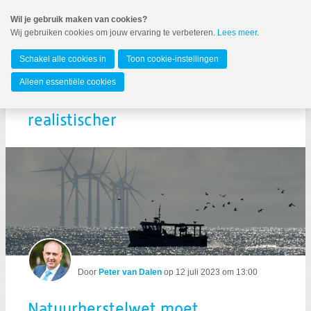
Spring
Wil je gebruik maken van cookies?
naar
Wij gebruiken cookies om jouw ervaring te verbeteren.
Lees meer
.
Spring
MENU
naar
Europees Parlement
de
Schakel alle cookies in
Toon cookie-instellingen
inhoud
Spring
Alleen essentiële cookies
naar
Natuurherstelwet moet
het
hoofdmenu
realistischer
Zoeken:
Zoeken
Door
Peter van Dalen
op
12 juli 2023 om 13:00
Natuurherstelwet moet