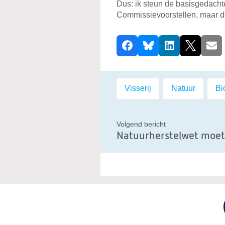
Dus: ik steun de basisgedacht
Commissievoorstellen, maar de
D
Facebook
Bluesky
LinkedIn
X
E-ma
e
e
l
Labels:
Visserij
,
Natuur
,
Bi
d
i
t
Volgend bericht
Natuurherstelwet moet 
b
e
r
i
c
h
t