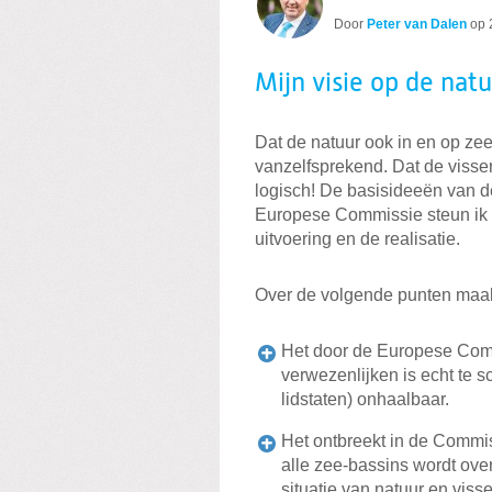
Door
Peter van Dalen
op
Mijn visie op de natu
Dat de natuur ook in en op zee
vanzelfsprekend. Dat de visse
logisch! De basisideeën van d
Europese Commissie steun ik d
uitvoering en de realisatie.
Over de volgende punten maak
Het door de Europese Comm
verwezenlijken is echt te s
lidstaten) onhaalbaar.
Het ontbreekt in de Commis
alle zee-bassins wordt over
situatie van natuur en visse