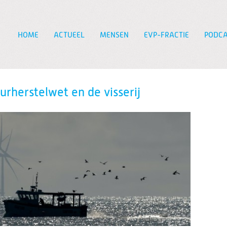
HOME
ACTUEEL
MENSEN
EVP-FRACTIE
PODCA
Zoeken
urherstelwet en de visserij