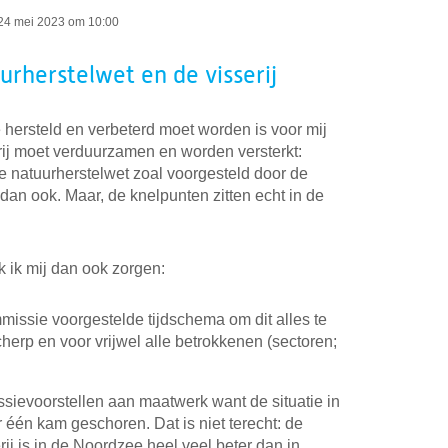
24 mei 2023 om 10:00
urherstelwet en de visserij
 hersteld en verbeterd moet worden is voor mij
rij moet verduurzamen en worden versterkt:
e natuurherstelwet zoal voorgesteld door de
an ook. Maar, de knelpunten zitten echt in de
 ik mij dan ook zorgen:
issie voorgestelde tijdschema om dit alles te
cherp en voor vrijwel alle betrokkenen (sectoren;
sievoorstellen aan maatwerk want de situatie in
 één kam geschoren. Dat is niet terecht: de
rij is in de Noordzee heel veel beter dan in