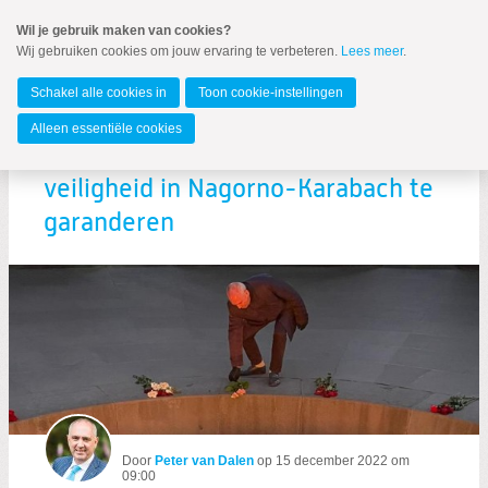
Spring
Wil je gebruik maken van cookies?
naar
Wij gebruiken cookies om jouw ervaring te verbeteren.
Lees meer
.
Spring
MENU
naar
Europees Parlement
de
Schakel alle cookies in
Toon cookie-instellingen
inhoud
Spring
Alleen essentiële cookies
naar
EU moeten stappen nemen om
het
hoofdmenu
veiligheid in Nagorno-Karabach te
garanderen
Zoeken:
Zoeken
Door
Peter van Dalen
op
15 december 2022 om
09:00