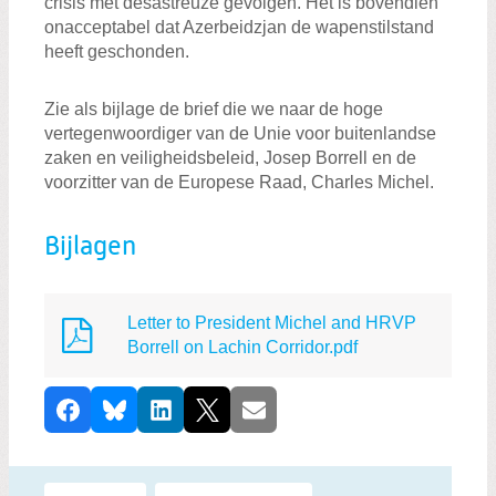
crisis met desastreuze gevolgen. Het is bovendien
onacceptabel dat Azerbeidzjan de wapenstilstand
heeft geschonden.
Zie als bijlage de brief die we naar de hoge
vertegenwoordiger van de Unie voor buitenlandse
zaken en veiligheidsbeleid, Josep Borrell en de
voorzitter van de Europese Raad, Charles Michel.
Bijlagen
Letter to President Michel and HRVP
Borrell on Lachin Corridor.pdf
D
Facebook
Bluesky
LinkedIn
X
E-mail
e
e
l
Labels: