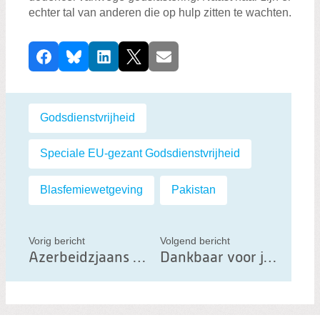
echter tal van anderen die op hulp zitten te wachten.
D
Facebook
Bluesky
LinkedIn
X
E-mail
e
e
l
Labels:
Godsdienstvrijheid
,
d
i
Speciale EU-gezant Godsdienstvrijheid
,
t
b
Blasfemiewetgeving
,
Pakistan
e
r
Vorig bericht
Volgend bericht
i
Azerbeidzjaans import van Russisch gas ondermijnt Europese boycot
Dankbaar voor jubilieumeditie Europees Gebedsontbijt
c
h
t