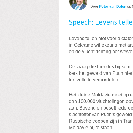
Door
Peter van Dalen
op
Speech: Levens telle
Levens tellen niet voor dictator
in Oekraïne willekeurig met art
op de vlucht richting het weste
De vraag die hier dus bij kom
kerk het geweld van Putin niet
ten volle te veroordelen.
Het kleine Moldavië moet op e
dan 100.000 vluchtelingen opv
aan. Bovendien beseft iedereen
slachtoffer van Putin’s geweld
Russische troepen zijn in Tran
Moldavië bij te staan!