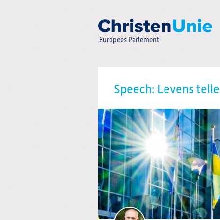
Spring
naar
Spring
naar
de
Europees Parlement
inhoud
Spring
naar
het
Zoeken:
hoofdmenu
Speech: Levens telle