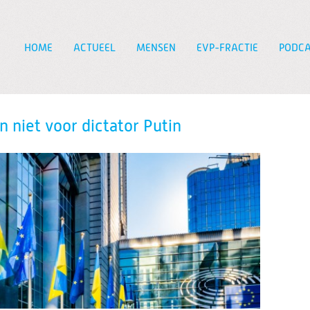
HOME
ACTUEEL
MENSEN
EVP-FRACTIE
PODCA
Zoeken
n niet voor dictator Putin