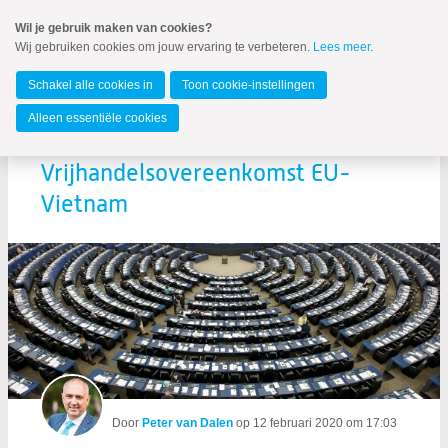
Spring
Wil je gebruik maken van cookies?
naar
Wij gebruiken cookies om jouw ervaring te verbeteren.
Lees meer
.
Spring
MENU
naar
Europees Parlement
de
Schakel alle cookies in
Toon cookie-instellingen
inhoud
Spring
Alleen essentiële cookies
naar
Stemverklaring -
het
hoofdmenu
Vrijhandelsovereenkomst EU-
Vietnam
Zoeken:
Zoeken
Door
Peter van Dalen
op
12 februari 2020 om 17:03