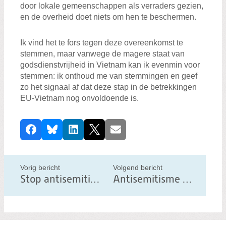
door lokale gemeenschappen als verraders gezien,
en de overheid doet niets om hen te beschermen.
Ik vind het te fors tegen deze overeenkomst te
stemmen, maar vanwege de magere staat van
godsdienstvrijheid in Vietnam kan ik evenmin voor
stemmen: ik onthoud me van stemmingen en geef
zo het signaal af dat deze stap in de betrekkingen
EU-Vietnam nog onvoldoende is.
D
Facebook
Bluesky
LinkedIn
X
E-mail
e
e
l
Vorig bericht
Volgend bericht
d
Stop antisemitisme in Europa
Antisemitisme bij carnaval te Aalst moet stoppen!
i
t
b