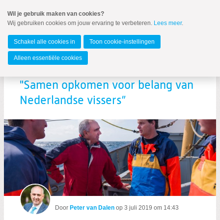
Spring
Wil je gebruik maken van cookies?
naar
Wij gebruiken cookies om jouw ervaring te verbeteren.
Lees meer
.
Spring
MENU
naar
Europees Parlement
de
Schakel alle cookies in
Toon cookie-instellingen
inhoud
Spring
Alleen essentiële cookies
naar
NL sterk in EP-Visserijcommissie:
het
hoofdmenu
"Samen opkomen voor belang van
Nederlandse vissers”
Zoeken:
Zoeken
Door
Peter van Dalen
op
3 juli 2019 om 14:43