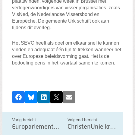
plaatsvinden, volgende week in Brussel met
vertegenwoordigers van visserijorganisaties, zoals
VisNed, de Nederlandse Vissersbond en
Europêche. De gemeente Urk schuift ook aan
tijdens dit overleg.
Het SEVO heeft als doel om elkaar snel te kunnen
vinden en adequaat één lijn te trekken wanneer het
over Europese beleidsvorming gaat. Het is de
bedoeling eens in het kwartaal samen te komen.
D
Facebook
Bluesky
LinkedIn
X
E-mail
e
e
l
Vorig bericht
Volgend bericht
d
Europarlementariër Peter van Dalen stapt uit ECR-fractie
ChristenUnie krijgt belangrijke portefeuilles in het nieuwe Europees Parlement