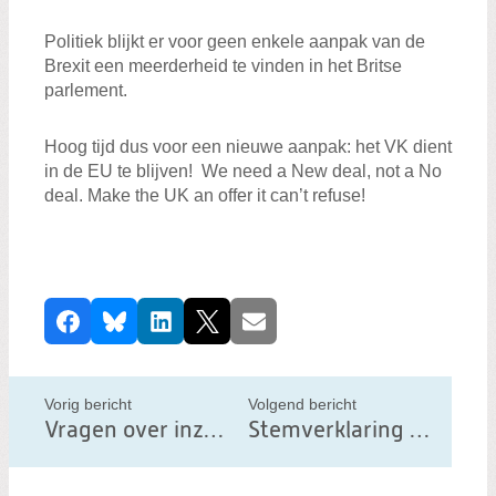
Politiek blijkt er voor geen enkele aanpak van de
Brexit een meerderheid te vinden in het Britse
parlement.
Hoog tijd dus voor een nieuwe aanpak: het VK dient
in de EU te blijven! We need a New deal, not a No
deal. Make the UK an offer it can’t refuse!
D
Facebook
Bluesky
LinkedIn
X
E-mail
e
e
l
Vorig bericht
Volgend bericht
d
Vragen over inzet van Boeing 737 MAX 8 toestellen in de EU
Stemverklaring Richtlijn Auteursrechten
i
t