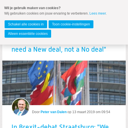
Spring
Wil je gebruik maken van cookies?
naar
Wij gebruiken cookies om jouw ervaring te verbeteren.
Lees meer
.
Spring
MENU
naar
Europees Parlement
de
Schakel alle cookies in
Toon cookie-instellingen
inhoud
Spring
Alleen essentiële cookies
naar
In Brexit-debat Straatsburg: "We
het
hoofdmenu
need a New deal, not a No deal"
Zoeken:
Zoeken
Door
Peter van Dalen
op
13 maart 2019 om 09:54
In Brexit-debat Straatsburg: "We