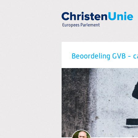
Spring
naar
Spring
naar
de
Europees Parlement
inhoud
Spring
naar
het
Zoeken:
hoofdmenu
Beoordeling GVB - c