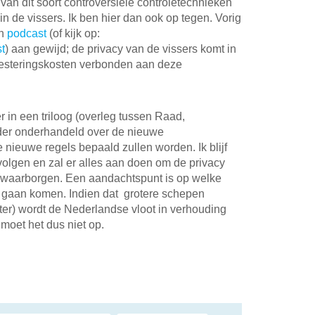
an dit soort controversiële controletechnieken
in de vissers. Ik ben hier dan ook op tegen. Vorig
en
podcast
(of kijk op:
t
) aan gewijd; de privacy van de vissers komt in
nvesteringskosten verbonden aan deze
in een triloog (overleg tussen Raad,
der onderhandeld over de nieuwe
 nieuwe regels bepaald zullen worden. Ik blijf
volgen en zal er alles aan doen om de privacy
e waarborgen. Een aandachtspunt is op welke
t gaan komen. Indien dat grotere schepen
ter) wordt de Nederlandse vloot in verhouding
moet het dus niet op.
il