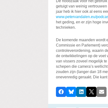
De noodzaak voor het gebruik v
getuigt van weinig vertrouwen 
jaar heb ik hier ook al eens e
www.petervandalen.eu/podcas
het geding, en er zijn hoge i
technieken.
De komende maanden wordt er 
Commissie en Parlement) ver
controleverordening, waarin de
de ontwikkelingen op de voet 
van vissers zoveel mogelijk t
schepen die camera’s wellich
zouden zijn (langer dan 18 me
onevenredig geraakt. Die kant 
D
Facebook
Bluesky
LinkedIn
X
E-ma
e
e