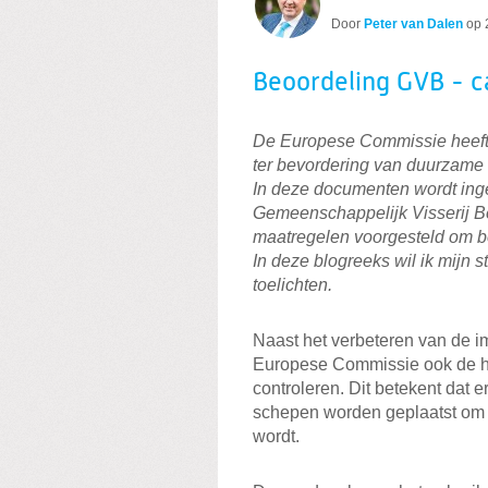
Door
Peter van Dalen
op
Beoordeling GVB - c
De Europese Commissie heeft 
ter bevordering van duurzame 
In deze documenten wordt inge
Gemeenschappelijk Visserij Be
maatregelen voorgesteld om b
In deze blogreeks wil ik mijn 
toelichten.
Naast het verbeteren van de i
Europese Commissie ook de ha
controleren. Dit betekent dat
schepen worden geplaatst om t
wordt.