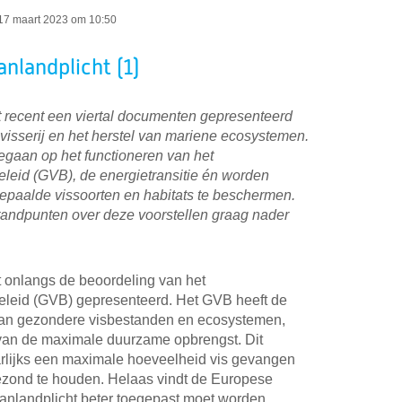
17 maart 2023 om 10:50
nlandplicht (1)
recent een viertal documenten gepresenteerd
visserij en het herstel van mariene ecosystemen.
gaan op het functioneren van het
leid (GVB), de energietransitie én worden
epaalde vissoorten en habitats te beschermen.
standpunten over deze voorstellen graag nader
onlangs de beoordeling van het
eleid (GVB) gepresenteerd. Het GVB heeft de
aan gezondere visbestanden en ecosystemen,
 van de maximale duurzame opbrengst. Dit
aarlijks een maximale hoeveelheid vis gevangen
zond te houden. Helaas vindt de Europese
nlandplicht beter toegepast moet worden.