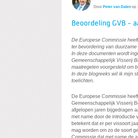
Door
Peter van Dalen
op
Beoordeling GVB - aa
De Europese Commissie heeft 
ter bevordering van duurzame 
In deze documenten wordt inge
Gemeenschappelijk Visserij Be
maatregelen voorgesteld om b
In deze blogreeks wil ik mijn 
toelichten.
De Europese Commissie heeft 
Gemeenschappelijk Visserij B
afgelopen jaren bijgedragen 
met name door de introductie
betekent dat er per vissoort j
mag worden om zo de soort ge
Commissie dat met name de aa