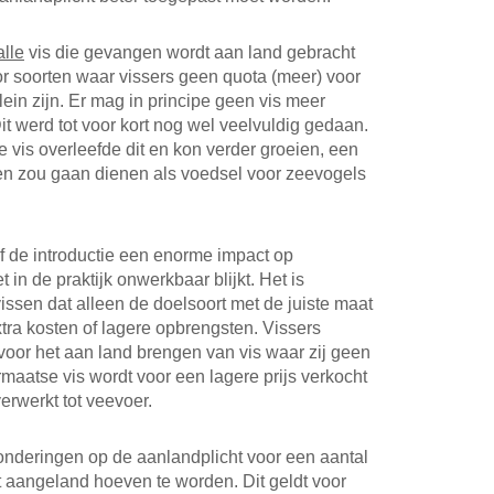
alle
vis die gevangen wordt aan land gebracht
or soorten waar vissers geen quota (meer) voor
lein zijn. Er mag in principe geen vis meer
t werd tot voor kort nog wel veelvuldig gedaan.
 vis overleefde dit en kon verder groeien, een
t en zou gaan dienen als voedsel voor zeevogels
f de introductie een enorme impact op
 in de praktijk onwerkbaar blijkt. Het is
vissen dat alleen de doelsoort met de juiste maat
xtra kosten of lagere opbrengsten. Vissers
voor het aan land brengen van vis waar zij geen
aatse vis wordt voor een lagere prijs verkocht
verwerkt tot veevoer.
onderingen op de aanlandplicht voor een aantal
t aangeland hoeven te worden. Dit geldt voor