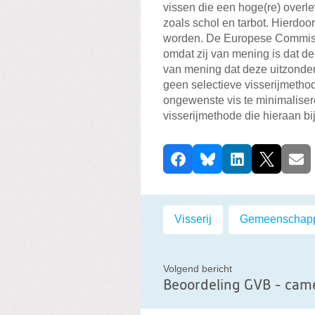
vissen die een hoge(re) overl
zoals schol en tarbot. Hierdo
worden. De Europese Commissi
omdat zij van mening is dat de
van mening dat deze uitzonder
geen selectieve visserijmeth
ongewenste vis te minimaliser
visserijmethode die hieraan bi
D
Facebook
Bluesky
LinkedIn
X
E-ma
e
e
l
Labels:
Visserij
,
Gemeenschappel
d
i
t
Volgend bericht
Beoordeling GVB - came
b
e