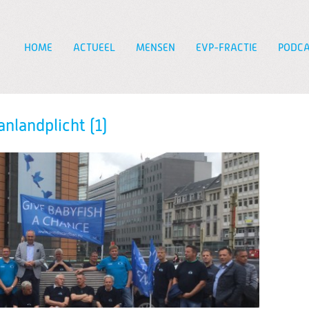
HOME
ACTUEEL
MENSEN
EVP-FRACTIE
PODCA
Zoeken
nlandplicht (1)